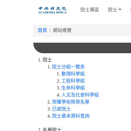
跳
院士專區
院士
到
主
要
首頁
網站導覽
內
容
院士
院士分組一覽表
數理科學組
工程科學組
生命科學組
人文及社會科學組
榮獲學術殊榮名單
已故院士
院士基本資料查詢
名譽院士