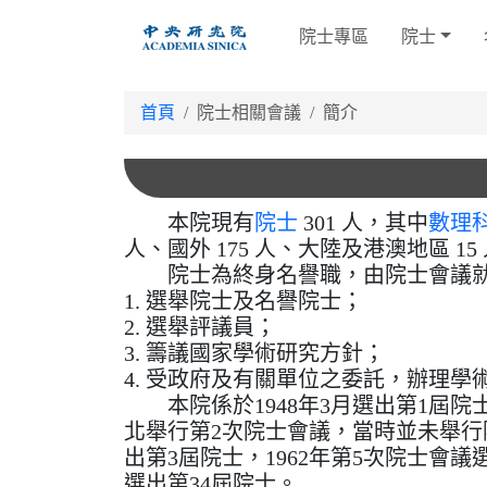
跳
院士專區
院士
到
主
要
首頁
院士相關會議
簡介
內
容
本院現有
院士
301 人，其中
數理
人、國外 175 人、大陸及港澳地區 15
院士為終身名譽職，由院士會議就
1. 選舉院士及名譽院士；
2. 選舉評議員；
3. 籌議國家學術研究方針；
4. 受政府及有關單位之委託，辦理
本院係於1948年3月選出第1屆院
北舉行第2次院士會議，當時並未舉行院
出第3屆院士，1962年第5次院士會
選出第34屆院士。