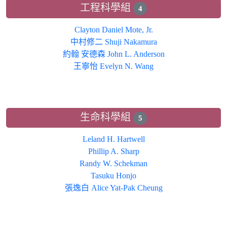
工程科學組
4
Clayton Daniel Mote, Jr.
中村修二 Shuji Nakamura
約翰 安德森 John L. Anderson
王寧怡 Evelyn N. Wang
生命科學組
5
Leland H. Hartwell
Phillip A. Sharp
Randy W. Schekman
Tasuku Honjo
張逸白 Alice Yat-Pak Cheung