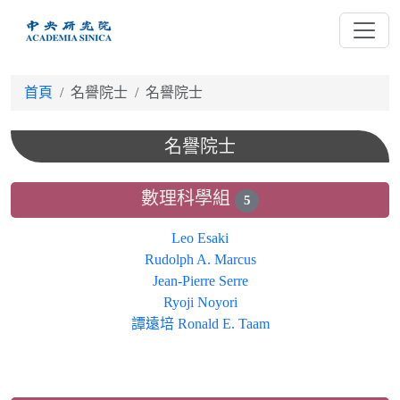
跳
到
主
要
首頁
名譽院士
名譽院士
內
容
名譽院士
數理科學組
5
Leo Esaki
Rudolph A. Marcus
Jean-Pierre Serre
Ryoji Noyori
譚遠培 Ronald E. Taam