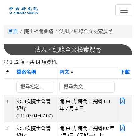
跳
到
主
要
首頁
院士相關會議
法規／紀錄全文檢索搜尋
內
容
法規／紀錄全文檢索搜尋
第
1-12
項，共
14
項資料.
#
檔案名稱
內文
下載
1
第34次院士會議
開 幕 式 時間：民國 111
紀錄
年 7 月 4 日...
(111.07.04~07.07)
2
第33次院士會議
開 幕 式 時間：民國107年
紀錄
7月2日（星期一）上...