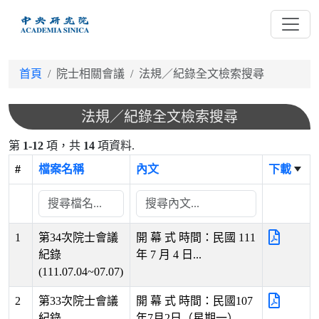
跳
到
主
要
首頁
院士相關會議
法規／紀錄全文檢索搜尋
內
容
法規／紀錄全文檢索搜尋
第
1-12
項，共
14
項資料.
#
檔案名稱
內文
下載
1
第34次院士會議
開 幕 式 時間：民國 111
紀錄
年 7 月 4 日...
(111.07.04~07.07)
2
第33次院士會議
開 幕 式 時間：民國107
紀錄
年7月2日（星期一）