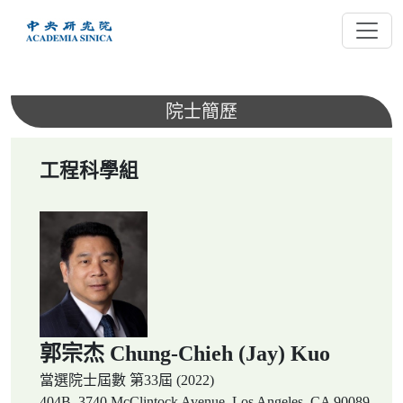
跳
到
主
要
內
院士簡歷
容
工程科學組
郭宗杰 Chung-Chieh (Jay) Kuo
當選院士屆數
第33屆 (2022)
404B, 3740 McClintock Avenue, Los Angeles, CA 90089,