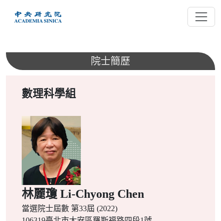
跳
到
主
要
內
院士簡歷
容
數理科學組
林麗瓊 Li-Chyong Chen
當選院士屆數
第33屆 (2022)
106319臺北市大安區羅斯福路四段1號