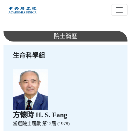
跳
到
主
要
內
院士簡歷
容
生命科學組
方懷時 H. S. Fang
當選院士屆數
第12屆 (1978)