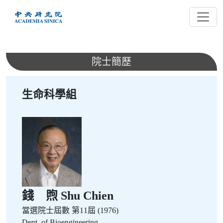
跳
到
主
要
內
院士簡歷
容
生命科學組
錢 煦 Shu Chien
當選院士屆數
第11屆 (1976)
Dept. of Bioengineering