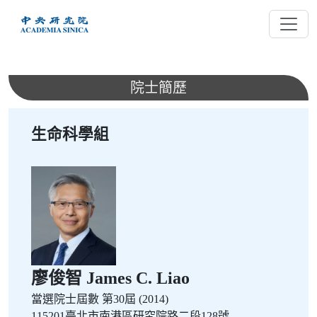
跳
到
主
要
內
院士簡歷
容
生命科學組
廖俊智 James C. Liao
當選院士屆數
第30屆 (2014)
115201臺北市南港區研究院路二段128號