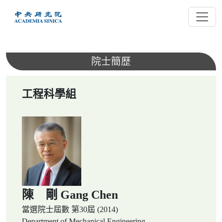
跳
到
主
要
內
院士簡歷
容
工程科學組
陳 剛 Gang Chen
當選院士屆數
第30屆 (2014)
Department of Mechanical Engineering