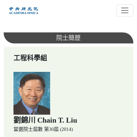
跳
到
主
要
內
院士簡歷
容
工程科學組
劉錦川 Chain T. Liu
當選院士屆數
第30屆 (2014)