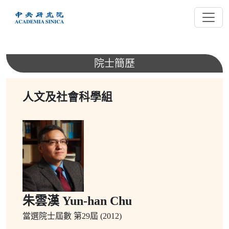
跳
到
主
要
內
院士簡歷
容
人文及社會科學組
朱雲漢 Yun-han Chu
當選院士屆數
第29屆 (2012)