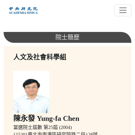
跳
到
主
要
內
院士簡歷
容
人文及社會科學組
陳永發 Yung-fa Chen
當選院士屆數
第25屆 (2004)
115201臺北市南港區研究院路二段128號