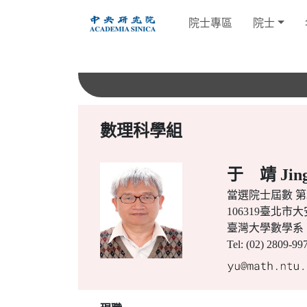
跳
院士專區
院士
到
主
要
內
容
數理科學組
于 靖 Jing
當選院士屆數
第2
106319臺北
臺灣大學數學系
Tel: (02) 2809-99