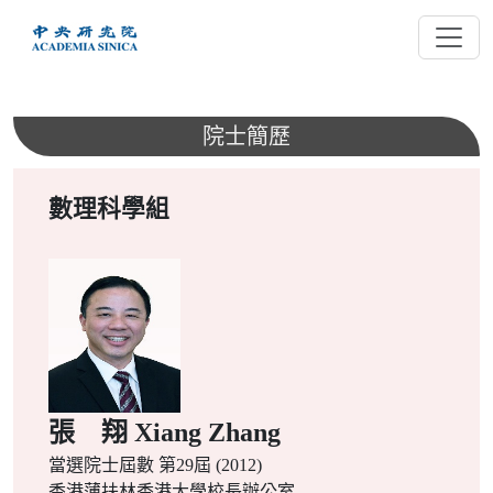
跳
到
主
要
內
院士簡歷
容
數理科學組
張 翔 Xiang Zhang
當選院士屆數
第29屆 (2012)
香港薄扶林香港大學校長辦公室