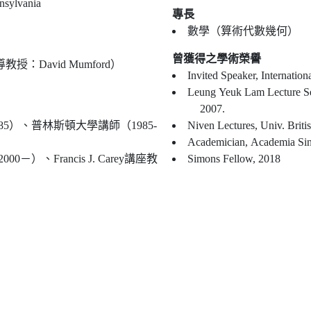
nnsylvania
專長
數學（算術代數幾何）
曾獲得之學術榮譽
：David Mumford）
Invited Speaker, Internatio
Leung Yeuk Lam Lecture Se
2007.
5）、普林斯頓大學講師（1985-
Niven Lectures, Univ. Brit
Academician, Academia Sin
－）、Francis J. Carey講座教
Simons Fellow, 2018