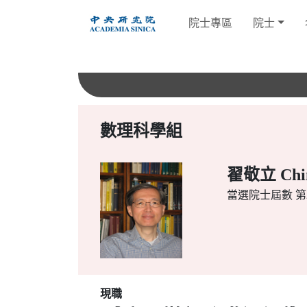
跳
院士專區
院士
到
主
要
內
容
數理科學組
翟敬立 Chin
當選院士屆數
第2
現職