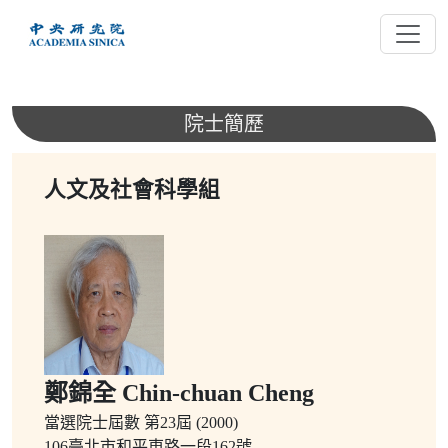
跳
到
主
要
內
院士簡歷
容
人文及社會科學組
鄭錦全 Chin-chuan Cheng
當選院士屆數
第23屆 (2000)
106臺北市和平東路一段162號