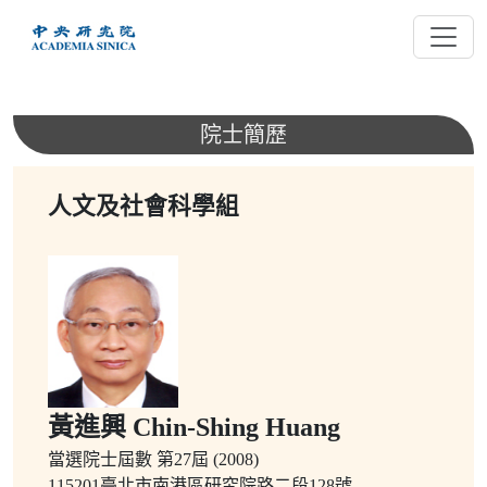
跳
到
主
要
內
院士簡歷
容
人文及社會科學組
黃進興 Chin-Shing Huang
當選院士屆數
第27屆 (2008)
115201臺北市南港區研究院路二段128號