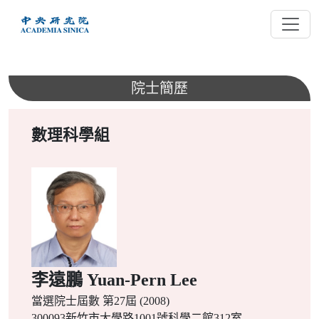
跳
到
主
要
內
院士簡歷
容
數理科學組
李遠鵬 Yuan-Pern Lee
當選院士屆數
第27屆 (2008)
300093新竹市大學路1001號科學二館312室