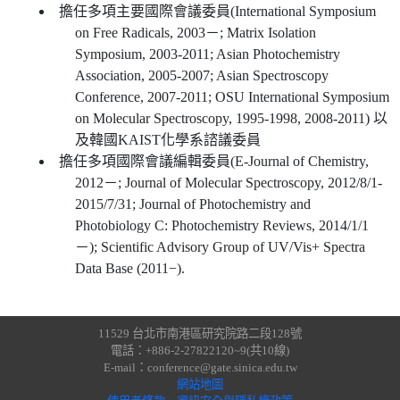
擔任多項主要國際會議委員(International Symposium
on Free Radicals, 2003－; Matrix Isolation
Symposium, 2003-2011; Asian Photochemistry
Association, 2005-2007; Asian Spectroscopy
Conference, 2007-2011; OSU International Symposium
on Molecular Spectroscopy, 1995-1998, 2008-2011) 以
及韓國KAIST化學系諮議委員
擔任多項國際會議編輯委員(E-Journal of Chemistry,
2012－; Journal of Molecular Spectroscopy, 2012/8/1-
2015/7/31; Journal of Photochemistry and
Photobiology C: Photochemistry Reviews, 2014/1/1
－); Scientific Advisory Group of UV/Vis+ Spectra
Data Base (2011−).
11529 台北市南港區研究院路二段128號
電話：+886-2-27822120~9(共10線)
E-mail：conference@gate.sinica.edu.tw
網站地圖