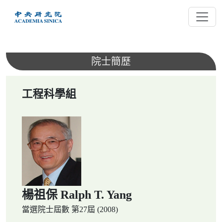
跳
到
主
要
內
院士簡歷
容
工程科學組
楊祖保 Ralph T. Yang
當選院士屆數
第27屆 (2008)