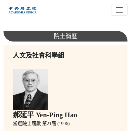
跳
到
主
要
內
院士簡歷
容
人文及社會科學組
郝延平 Yen-Ping Hao
當選院士屆數
第21屆 (1996)