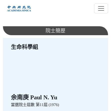
跳
到
主
要
內
院士簡歷
容
生命科學組
余南庚 Paul N. Yu
當選院士屆數
第11屆 (1976)