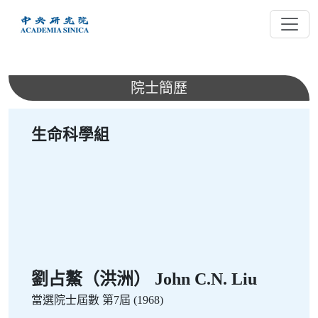
跳
到
主
要
內
院士簡歷
容
生命科學組
劉占鰲（洪洲） John C.N. Liu
當選院士屆數
第7屆 (1968)