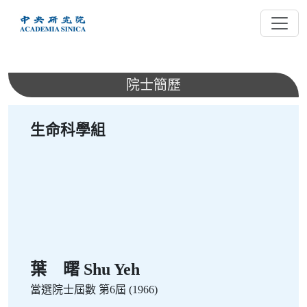
跳
到
主
要
內
院士簡歷
容
生命科學組
葉 曙 Shu Yeh
當選院士屆數
第6屆 (1966)