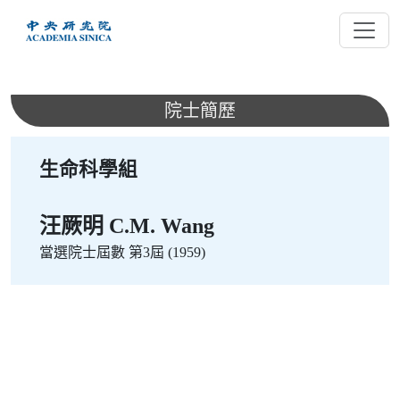
跳
到
主
要
內
院士簡歷
容
生命科學組
汪厥明 C.M. Wang
當選院士屆數
第3屆 (1959)