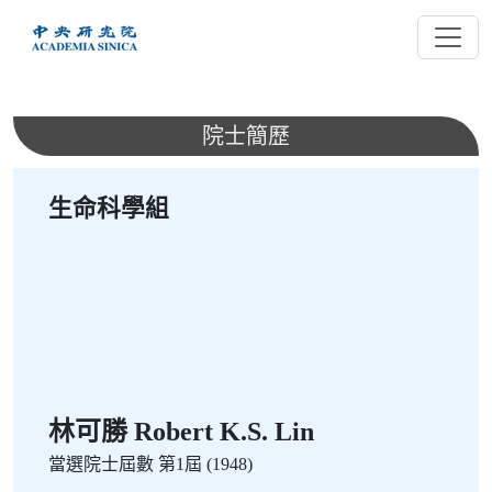
跳
到
主
要
內
院士簡歷
容
生命科學組
林可勝 Robert K.S. Lin
當選院士屆數
第1屆 (1948)