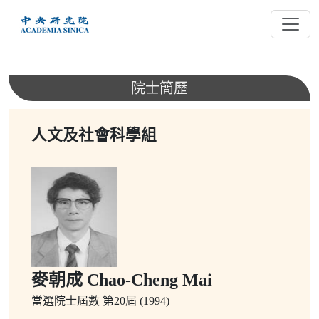
跳
到
主
要
內
院士簡歷
容
人文及社會科學組
麥朝成 Chao-Cheng Mai
當選院士屆數
第20屆 (1994)