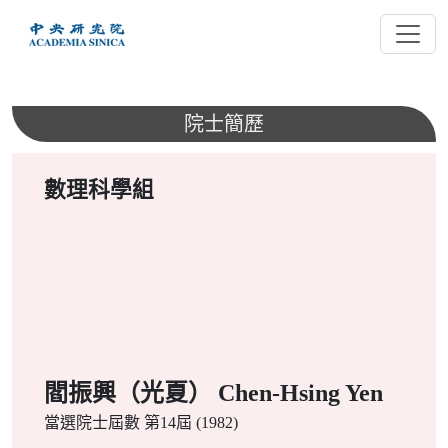
跳
到
主
要
內
院士簡歷
容
數理科學組
閻振興（光夏） Chen-Hsing Yen
當選院士屆數
第14屆 (1982)