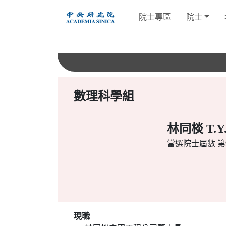
跳
院士專區
院士
到
主
要
內
容
數理科學組
林同棪 T.Y.
當選院士屆數
第9
現職