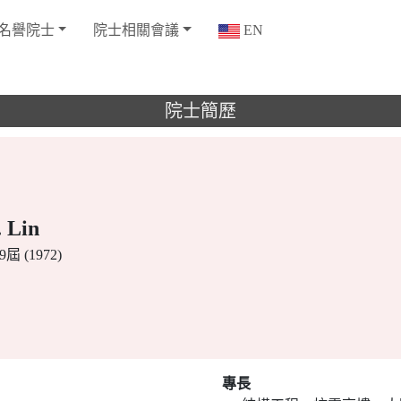
名譽院士
院士相關會議
EN
院士簡歷
 Lin
屆 (1972)
專長