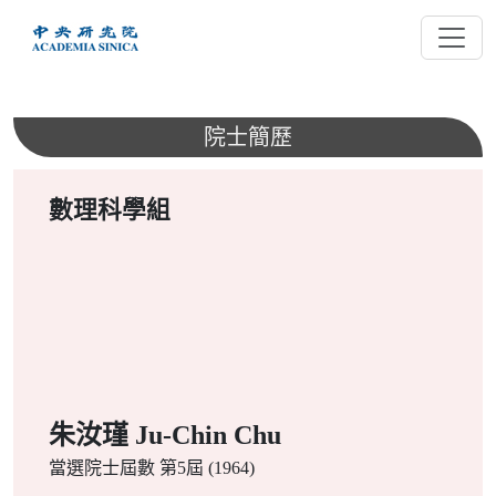
跳
到
主
要
內
院士簡歷
容
數理科學組
朱汝瑾 Ju-Chin Chu
當選院士屆數
第5屆 (1964)