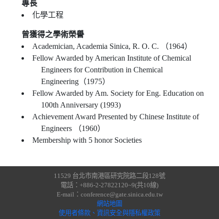
專長
化學工程
曾獲得之學術榮譽
Academician, Academia Sinica, R. O. C. （1964）
Fellow Awarded by American Institute of Chemical
Engineers for Contribution in Chemical
Engineering（1975）
Fellow Awarded by Am. Society for Eng. Education on
100th Anniversary (1993)
Achievement Award Presented by Chinese Institute of
Engineers （1960）
Membership with 5 honor Societies
11529 台北市南港區研究院路二段128號
電話：+886-2-27822120~9(共10線)
E-mail：conference@gate.sinica.edu.tw
網站地圖
使用者條款、資訊安全與隱私權政策