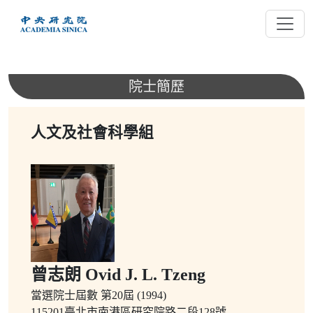
跳
到
主
要
內
院士簡歷
容
人文及社會科學組
曾志朗 Ovid J. L. Tzeng
當選院士屆數
第20屆 (1994)
115201臺北市南港區研究院路二段128號