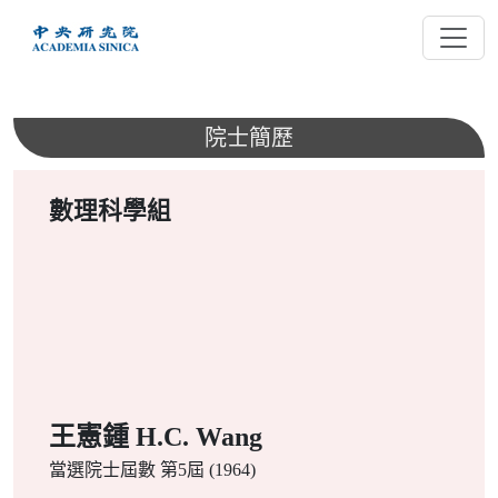
跳
到
主
要
內
院士簡歷
容
數理科學組
王憲鍾 H.C. Wang
當選院士屆數
第5屆 (1964)