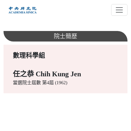
跳
到
主
要
內
院士簡歷
容
數理科學組
任之恭 Chih Kung Jen
當選院士屆數
第4屆 (1962)