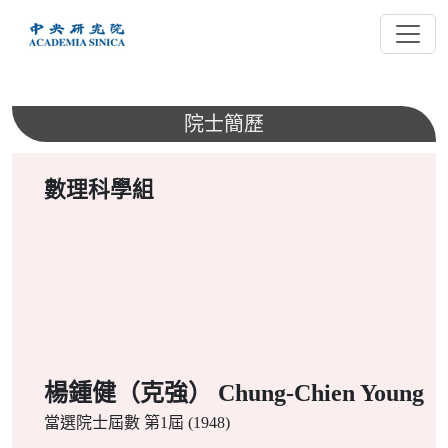
跳
到
主
要
內
院士簡歷
容
數理科學組
楊鍾健（克強） Chung-Chien Young
當選院士屆數
第1屆 (1948)