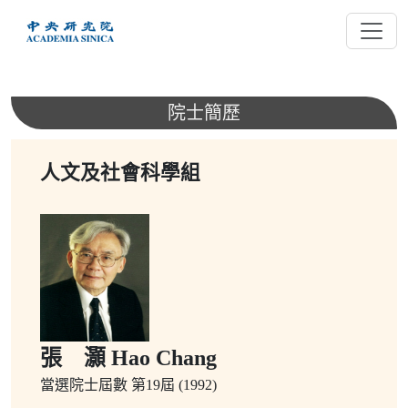
跳
到
主
要
內
院士簡歷
容
人文及社會科學組
張 灝 Hao Chang
當選院士屆數
第19屆 (1992)