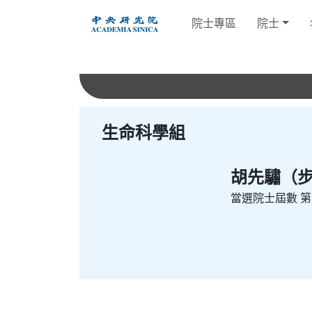
跳
院士專區
院士
到
主
要
內
容
生命科學組
胡先驌（步曾）
當選院士屆數
第1