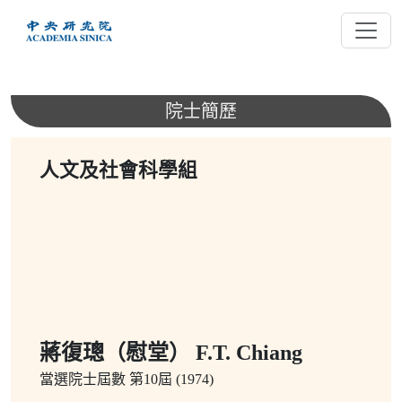
跳
到
主
要
內
院士簡歷
容
人文及社會科學組
蔣復璁（慰堂） F.T. Chiang
當選院士屆數
第10屆 (1974)