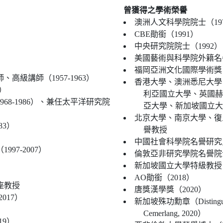
曾獲得之學術榮譽
澳洲人文科學院院士（19
CBE勛銜（1991）
中央研究院院士（1992）
美國藝術與科學院外籍名譽
福岡亞洲文化國際學術獎（
級講師（1957-1963）
香港大學、澳洲悉尼大學
8）
利亞國立大學、英國赫
8-1986）、兼任太平洋研究院
亞大學、新加坡國立大
北京大學、南京大學、復
83）
譽教授
中國社會科學院名譽研究員
7-2007）
倫敦亞非研究學院名譽院士
新加坡國立大學特級教授（
AO勛銜（2018）
座教授
唐獎漢學獎（2020）
017）
新加坡殊功勳章（Distinguished 
Cemerlang, 2020）
19）