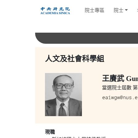
跳
院士專區
院士
到
主
要
內
容
人文及社會科學組
王賡武 Gun
當選院士屆數
第1
現職