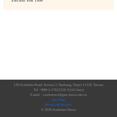
Election Year
1968
128 Academia Road, Section 2, Nankang, Taipei 11529, Taiwan
Tel: +886-2-27822120~9 (10 lines)
E-mail：conference@gate.sinica.edu.tw
Site Map
Privacy & Security
© 2026 Academia Sinica