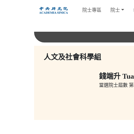
跳
院士專區
院士
到
主
要
內
容
人文及社會科學組
錢端升 Tuan
當選院士屆數
第1