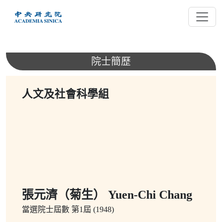
跳
到
主
要
內
院士簡歷
容
人文及社會科學組
張元濟（菊生） Yuen-Chi Chang
當選院士屆數
第1屆 (1948)