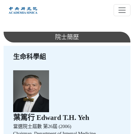
跳
到
主
要
內
院士簡歷
容
生命科學組
葉篤行 Edward T.H. Yeh
當選院士屆數
第26屆 (2006)
Chairman, Department of Internal Medicine