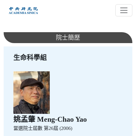
跳
到
主
要
內
院士簡歷
容
生命科學組
姚孟肇 Meng-Chao Yao
當選院士屆數
第26屆 (2006)