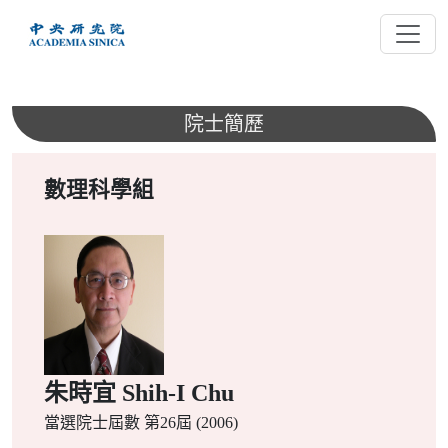
跳
到
主
要
內
院士簡歷
容
數理科學組
朱時宜 Shih-I Chu
當選院士屆數
第26屆 (2006)