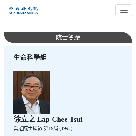
跳
到
主
要
內
院士簡歷
容
生命科學組
徐立之 Lap-Chee Tsui
當選院士屆數
第19屆 (1992)