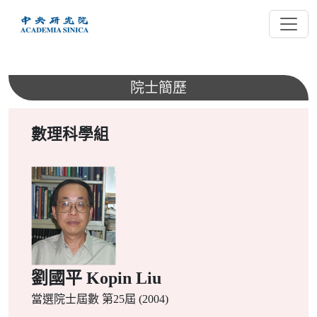
跳
到
主
要
內
院士簡歷
容
數理科學組
劉國平 Kopin Liu
當選院士屆數
第25屆 (2004)