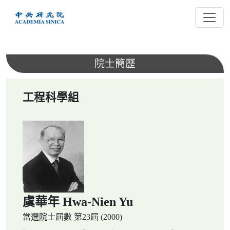
跳
到
主
要
內
院士簡歷
容
工程科學組
虞華年 Hwa-Nien Yu
當選院士屆數
第23屆 (2000)