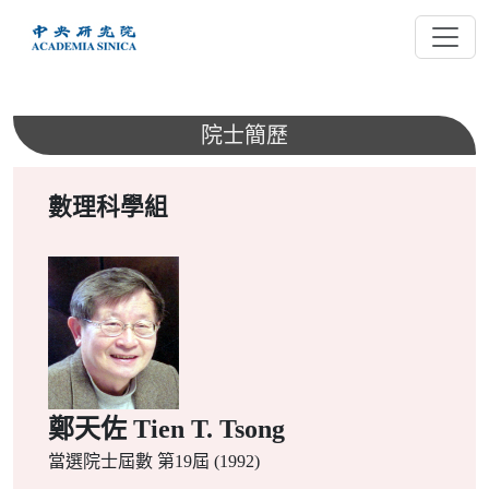
跳
到
主
要
內
院士簡歷
容
數理科學組
鄭天佐 Tien T. Tsong
當選院士屆數
第19屆 (1992)