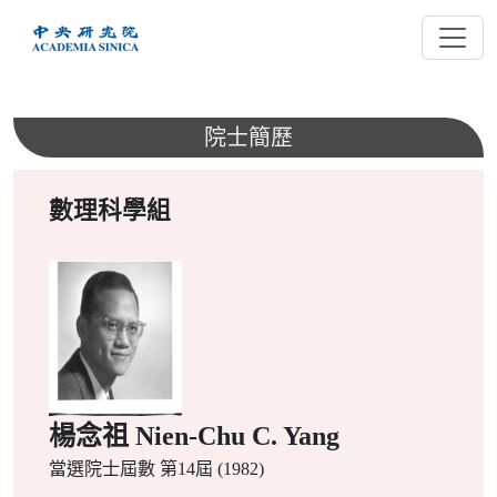
跳
到
主
要
內
院士簡歷
容
數理科學組
楊念祖 Nien-Chu C. Yang
當選院士屆數
第14屆 (1982)