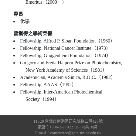
Emeritus（2000－）
專長
化學
曾獲得之學術榮譽
Fellowship, Alfred P. Sloan Foundation（1960）
Fellowship, National Cancer Institute（1973）
Fellowship, Guggenheim Foundation（1974）
Gregory and Freda Halpern Prize on Photochemistry,
New York Academy of Sciences（1981）
Academician, Academia Sinica, R.O.C.（1982）
Fellowship, AAAS（1992）
Fellowship, Inter-American Photochemical
Society（1994）
11529 台北市南港區研究院路二段128號
電話：+886-2-27822120~9(共10線)
E-mail：conference@gate.sinica.edu.tw